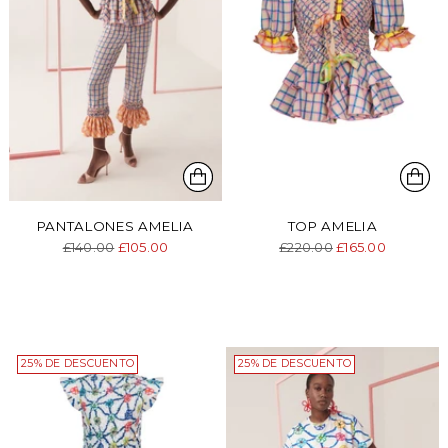
PANTALONES AMELIA
TOP AMELIA
Precio
Precio
£140.00
£105.00
£220.00
£165.00
normal
normal
25% DE DESCUENTO
25% DE DESCUENTO