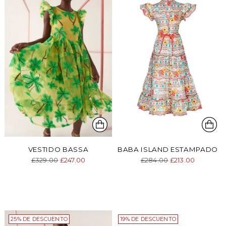
VESTIDO BASSA
BABA ISLAND ESTAMPADO
Precio
Precio
£329.00
£247.00
£284.00
£213.00
normal
normal
25% DE DESCUENTO
19% DE DESCUENTO