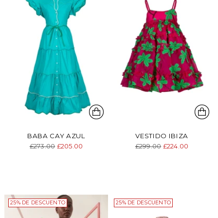
Se requiere iniciar sesión
Inicie sesión en su cuenta para agregar
productos a su lista de deseos y ver los
artículos guardados anteriormente.
Acceso
BABA CAY AZUL
VESTIDO IBIZA
Precio
Precio
£273.00
£205.00
£299.00
£224.00
normal
normal
25% DE DESCUENTO
25% DE DESCUENTO