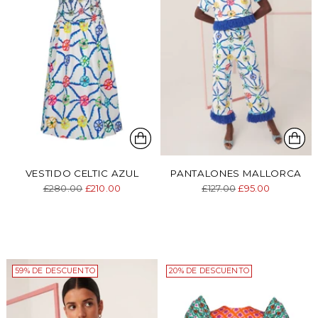
VESTIDO CELTIC AZUL
PANTALONES MALLORCA
Precio
Precio
£280.00
£210.00
£127.00
£95.00
normal
normal
59% DE DESCUENTO
20% DE DESCUENTO