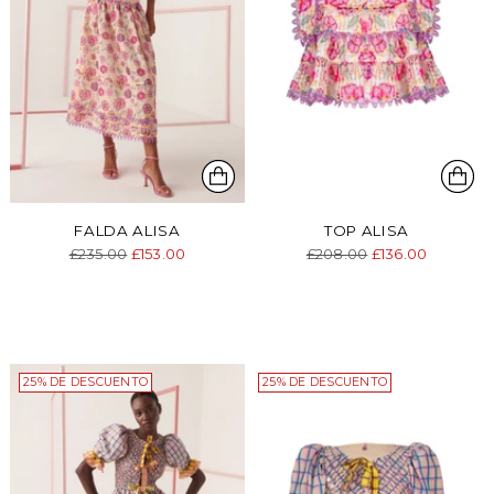
FALDA ALISA
TOP ALISA
Precio
Precio
£235.00
£153.00
£208.00
£136.00
normal
normal
25% DE DESCUENTO
25% DE DESCUENTO