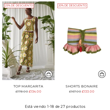
25% DE DESCUENTO
20% DE DESCUENTO
TOP MARGARITA
SHORTS BONAIRE
Precio
Precio
£178.00
£134.00
£167.00
£133.00
normal
normal
Está viendo 1-18 de 27 productos