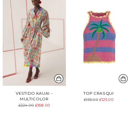
VESTIDO KAUAI -
TOP CRASQUI
MULTICOLOR
Precio
£155.00
£125.00
Precio
normal
£224.00
£168.00
normal