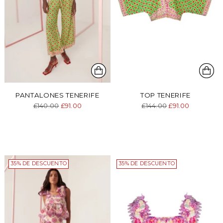
PANTALONES TENERIFE
TOP TENERIFE
Precio
Precio
£140.00
£91.00
£144.00
£91.00
normal
normal
35% DE DESCUENTO
35% DE DESCUENTO