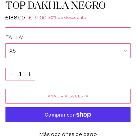
TOP DAKHLA NEGRO
Precio
£188.00
£131.00
30% de descuento
normal
TALLA:
Cantidad
Cantidad
AÑADIR A LA CESTA
Más opciones de pago