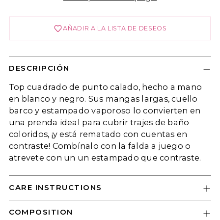
AÑADIR A LA LISTA DE DESEOS
Se requiere iniciar sesión
Inicie sesión en su cuenta para agregar
DESCRIPCIÓN
productos a su lista de deseos y ver los
artículos guardados anteriormente.
Top cuadrado de punto calado, hecho a mano
en blanco y negro. Sus mangas largas, cuello
Acceso
barco y estampado vaporoso lo convierten en
una prenda ideal para cubrir trajes de baño
coloridos, ¡y está rematado con cuentas en
contraste! Combínalo con la falda a juego o
atrevete con un un estampado que contraste.
CARE INSTRUCTIONS
COMPOSITION