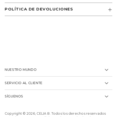
POLÍTICA DE DEVOLUCIONES
Añadir
un
producto
a
la
cesta
NUESTRO MUNDO
SERVICIO AL CLIENTE
SÍGUENOS
Copyright © 2026,
CELIA B
. Todos los derechos reservados