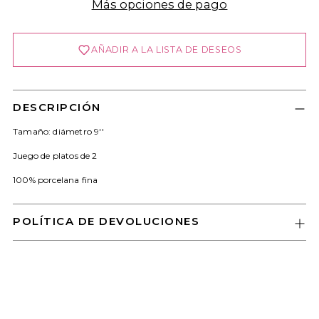
Se requiere iniciar sesión
Más opciones de pago
Inicie sesión en su cuenta para agregar
productos a su lista de deseos y ver los
AÑADIR A LA LISTA DE DESEOS
artículos guardados anteriormente.
Acceso
DESCRIPCIÓN
Tamaño: diámetro 9''
Juego de platos de 2
100% porcelana fina
POLÍTICA DE DEVOLUCIONES
Añadir
un
producto
a