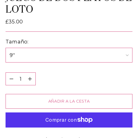
LOTO
Precio
£35.00
normal
Tamaño:
Cantidad
Cantidad
AÑADIR A LA CESTA