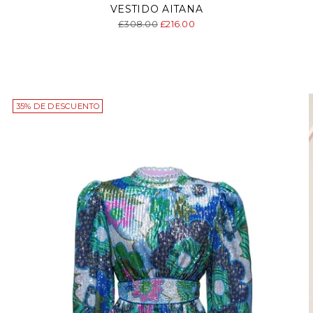
VESTIDO AITANA
Precio
£308.00
£216.00
normal
35% DE DESCUENTO