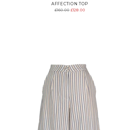
AFFECTION TOP
Precio
£160.00
£128.00
normal