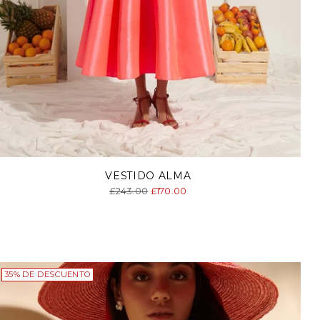
VESTIDO ALMA
Precio
£243.00
£170.00
normal
35% DE DESCUENTO