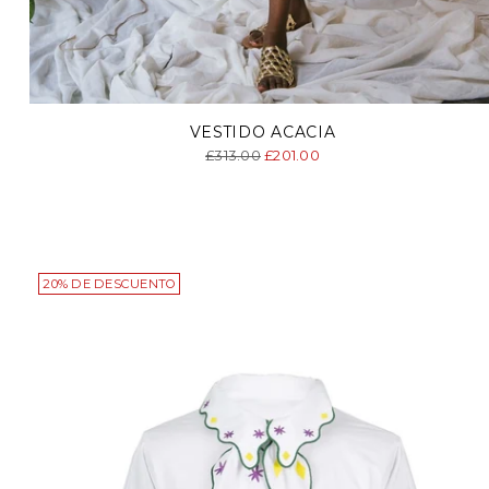
VESTIDO ACACIA
Precio
£313.00
£201.00
normal
20% DE DESCUENTO