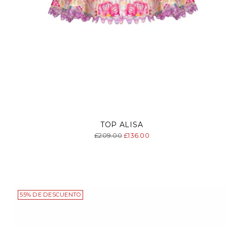
TOP ALISA
Precio
£209.00
£136.00
normal
55% DE DESCUENTO