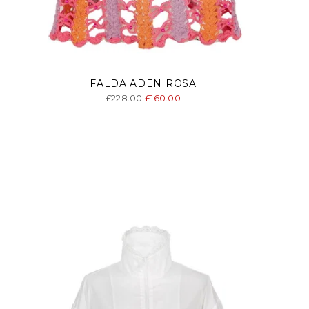
FALDA ADEN ROSA
Precio
£228.00
£160.00
normal