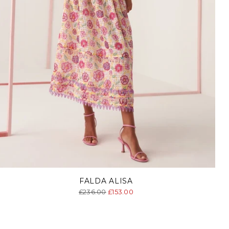
FALDA ALISA
Precio
£236.00
£153.00
normal