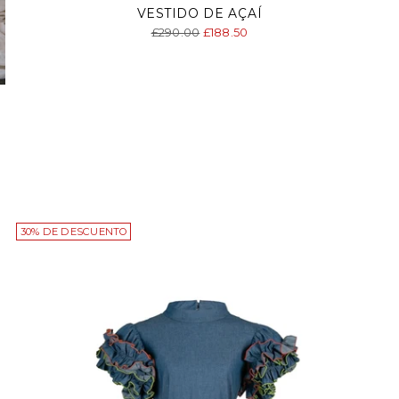
VESTIDO DE AÇAÍ
Precio
£290.00
£188.50
normal
30% DE DESCUENTO