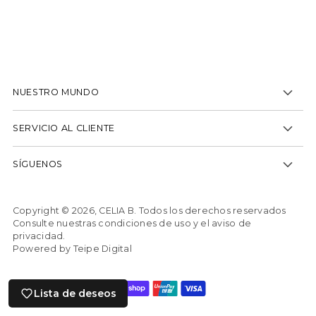
NUESTRO MUNDO
SERVICIO AL CLIENTE
SÍGUENOS
Se requiere iniciar sesión
Inicie sesión en su cuenta para agregar
Copyright © 2026,
CELIA B
. Todos los derechos reservados
productos a su lista de deseos y ver los
Consulte nuestras condiciones de uso y el aviso de
artículos guardados anteriormente.
privacidad.
Powered by Teipe Digital
Acceso
Lista de deseos